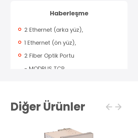
Haberleşme
2 Ethernet (arka yüz),
1 Ethernet (ön yüz),
2 Fiber Optik Portu
- MODBUS TCP
- IEC61850 Ed 2.MMS-GOOSE
RS485
Diğer Ürünler
- MODBUS RTU
- IEC60870-5-103
- IEC60870-5-104