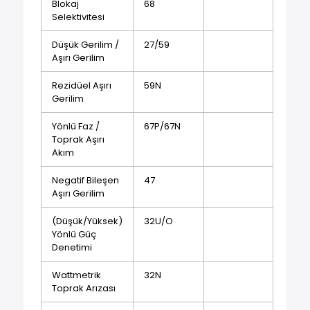
Blokaj
68
Selektivitesi
Düşük Gerilim /
27/59
Aşırı Gerilim
Rezidüel Aşırı
59N
Gerilim
Yönlü Faz /
67P/67N
Toprak Aşırı
Akım
Negatif Bileşen
47
Aşırı Gerilim
(Düşük/Yüksek)
32U/O
Yönlü Güç
Denetimi
Wattmetrik
32N
Toprak Arızası