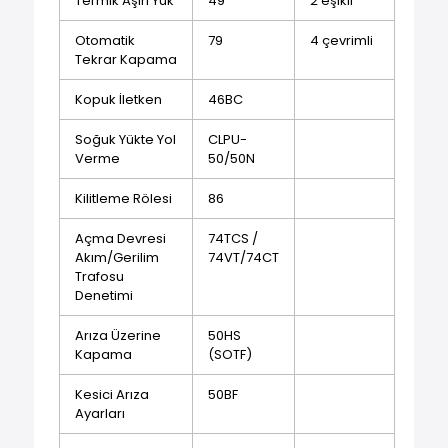
Termik Aşırı Yük
49
2 eşikli
Otomatik
79
4 çevrimli
Tekrar Kapama
Kopuk İletken
46BC
Soğuk Yükte Yol
CLPU-
Verme
50/50N
Kilitleme Rölesi
86
Açma Devresi
74TCS /
Akım/Gerilim
74VT/74CT
Trafosu
Denetimi
Arıza Üzerine
50HS
Kapama
(SOTF)
Kesici Arıza
50BF
Ayarları