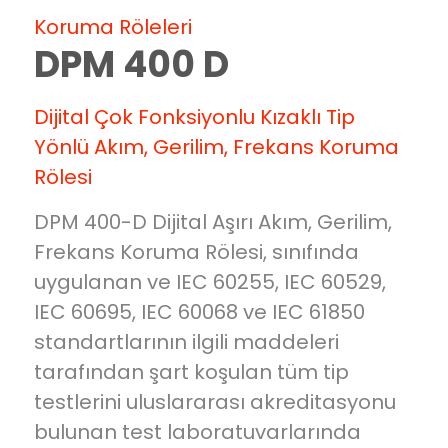
YARDIMCI RÖLELER
Koruma Röleleri
BR25
DPM 400 D
WR25
ZR20
ZR 25
Dijital Çok Fonksiyonlu Kızaklı Tip
KR 30
Yönlü Akım, Gerilim, Frekans Koruma
YARDIMCI ÜRÜNLER
Rölesi
SL 100
IT1-6U
DPM 400-D Dijital Aşırı Akım, Gerilim,
K101-A2
Frekans Koruma Rölesi, sınıfında
uygulanan ve IEC 60255, IEC 60529,
IEC 60695, IEC 60068 ve IEC 61850
standartlarının ilgili maddeleri
tarafından şart koşulan tüm tip
testlerini uluslararası akreditasyonu
bulunan test laboratuvarlarında