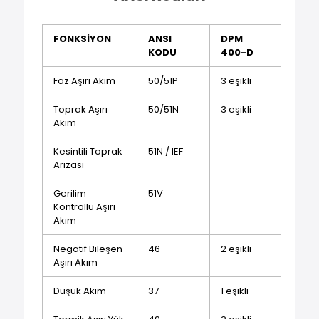
FONKSİYON
ANSI
DPM
KODU
400-D
Faz Aşırı Akım
50/51P
3 eşikli
Toprak Aşırı
50/51N
3 eşikli
Akım
Kesintili Toprak
51N / IEF
Arızası
Gerilim
51V
Kontrollü Aşırı
Akım
Negatif Bileşen
46
2 eşikli
Aşırı Akım
Düşük Akım
37
1 eşikli