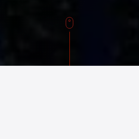
Hakkımızda
Dema Röle A.Ş.
1977 yılında
İstanbul’da kurulmuştur.
Sekonder Koruma Röleleri ve
yardımcı cihazlar konusunda