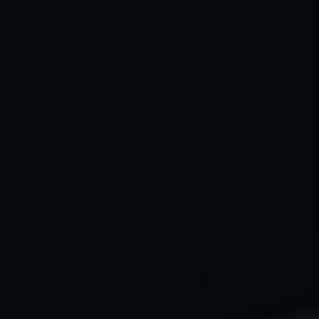
YARDIMCI RÖLELER
BR25
WR25
ZR20
ZR 25
KR 30
YARDIMCI ÜRÜNLER
SL 100
IT1-6U
K101-A2