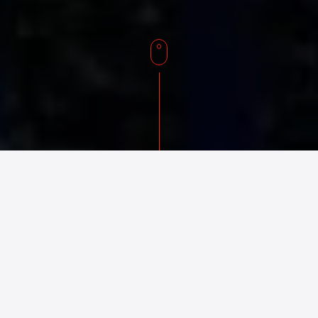
Hakkımızda
Dema Röle A.Ş.
1977 yılında
İstanbul’da kurulmuştur.
Sekonder Koruma Röleleri ve
yardımcı cihazlar konusunda