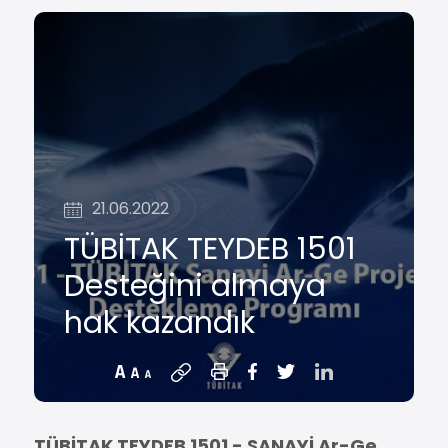
YARDIMCI RÖLELER
BR25
WR25
ZR20
ZR 25
KR 30
YARDIMCI ÜRÜNLER
SL 100
IT1-6U
21.06.2022
K101-A2
TÜBİTAK TEYDEB 1501
Desteğini almaya
hak kazandık
TÜBİTAK TEYDEB 1501 - SANAYİ Ar-Ge