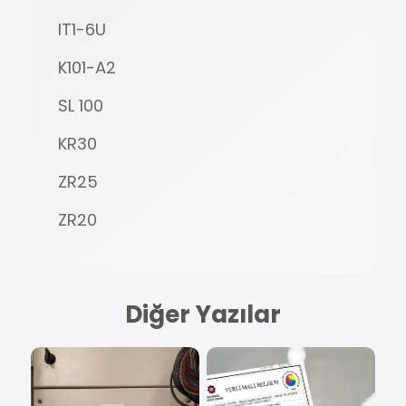
IT1-6U
K101-A2
SL 100
KR30
ZR25
ZR20
Diğer Yazılar