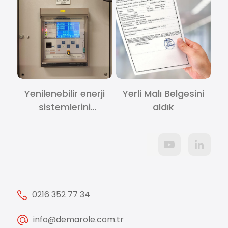
Yenilenebilir enerji
Yerli Malı Belgesini
sistemlerini
aldık
desteklemeye
devam ediyoruz.
0216 352 77 34
info@demarole.com.tr